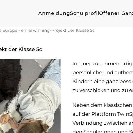
Anmeldung
Schulprofil
Offener Gan
s Europe - ein eTwinning-Projekt der Klasse 5c
ekt der Klasse 5c
In einer zunehmend digi
persönliche und authe
Kindern eine ganz beson
zu verschicken und zu e
Neben dem klassischen 
auf der Plattform TwinS
Verbindung zwischen an
den Schülerinnen und S