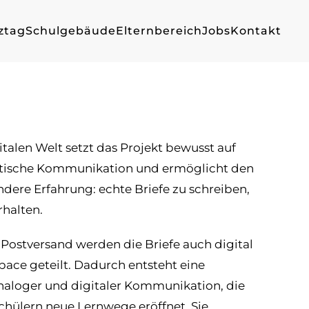
ztag
Schulgebäude
Elternbereich
Jobs
Kontakt
talen Welt setzt das Projekt bewusst auf
ntische Kommunikation und ermöglicht den
dere Erfahrung: echte Briefe zu schreiben,
rhalten.
Postversand werden die Briefe auch digital
pace geteilt. Dadurch entsteht eine
aloger und digitaler Kommunikation, die
chülern neue Lernwege eröffnet. Sie